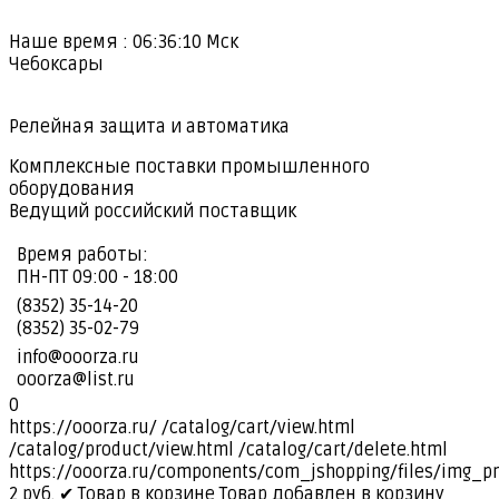
Наше время :
06:36:11
Мск
Чебоксары
Релейная защита и автоматика
Комплексные поставки промышленного
оборудования
Ведущий российский поставщик
Время работы:
ПН-ПТ 09:00 - 18:00
(8352) 35-14-20
(8352) 35-02-79
info@ooorza.ru
ooorza@list.ru
0
https://ooorza.ru/
/catalog/cart/view.html
/catalog/product/view.html
/catalog/cart/delete.html
https://ooorza.ru/components/com_jshopping/files/img_p
2
руб.
✔ Товар в корзине
Товар добавлен в корзину