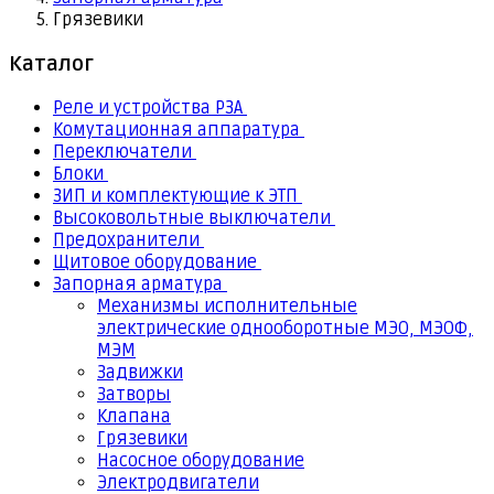
Грязевики
Каталог
Реле и устройства РЗА
Комутационная аппаратура
Переключатели
Блоки
ЗИП и комплектующие к ЭТП
Высоковольтные выключатели
Предохранители
Щитовое оборудование
Запорная арматура
Механизмы исполнительные
электрические однооборотные МЭО, МЭОФ,
МЭМ
Задвижки
Затворы
Клапана
Грязевики
Насосное оборудование
Электродвигатели