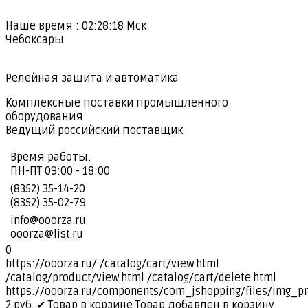
Наше время :
02:28:19
Мск
Чебоксары
Релейная защита и автоматика
Комплексные поставки промышленного
оборудования
Ведущий российский поставщик
Время работы:
ПН-ПТ 09:00 - 18:00
(8352) 35-14-20
(8352) 35-02-79
info@ooorza.ru
ooorza@list.ru
0
https://ooorza.ru/
/catalog/cart/view.html
/catalog/product/view.html
/catalog/cart/delete.html
https://ooorza.ru/components/com_jshopping/files/img_p
2
руб.
✔ Товар в корзине
Товар добавлен в корзину