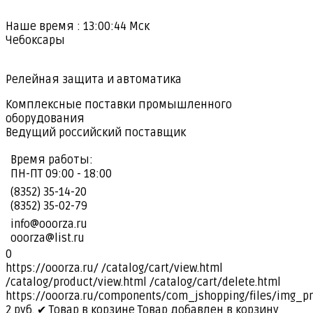
Наше время :
13:00:45
Мск
Чебоксары
Релейная защита и автоматика
Комплексные поставки промышленного
оборудования
Ведущий российский поставщик
Время работы:
ПН-ПТ 09:00 - 18:00
(8352) 35-14-20
(8352) 35-02-79
info@ooorza.ru
ooorza@list.ru
0
https://ooorza.ru/
/catalog/cart/view.html
/catalog/product/view.html
/catalog/cart/delete.html
https://ooorza.ru/components/com_jshopping/files/img_p
2
руб.
✔ Товар в корзине
Товар добавлен в корзину