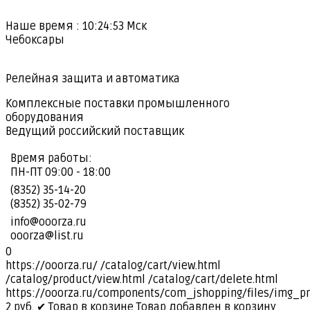
Наше время :
10:24:54
Мск
Чебоксары
Релейная защита и автоматика
Комплексные поставки промышленного
оборудования
Ведущий российский поставщик
Время работы:
ПН-ПТ 09:00 - 18:00
(8352) 35-14-20
(8352) 35-02-79
info@ooorza.ru
ooorza@list.ru
0
https://ooorza.ru/
/catalog/cart/view.html
/catalog/product/view.html
/catalog/cart/delete.html
https://ooorza.ru/components/com_jshopping/files/img_p
2
руб.
✔ Товар в корзине
Товар добавлен в корзину