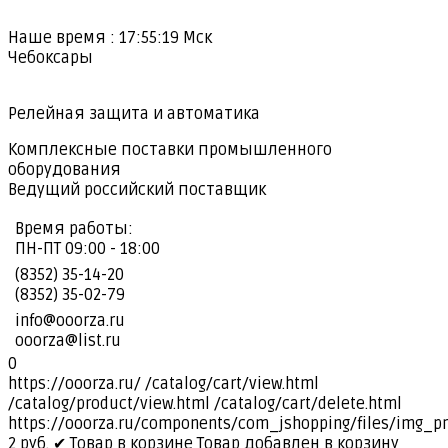
Наше время :
17:55:20
Мск
Чебоксары
Релейная защита и автоматика
Комплексные поставки промышленного
оборудования
Ведущий российский поставщик
Время работы:
ПН-ПТ 09:00 - 18:00
(8352) 35-14-20
(8352) 35-02-79
info@ooorza.ru
ooorza@list.ru
0
https://ooorza.ru/
/catalog/cart/view.html
/catalog/product/view.html
/catalog/cart/delete.html
https://ooorza.ru/components/com_jshopping/files/img_p
2
руб.
✔ Товар в корзине
Товар добавлен в корзину