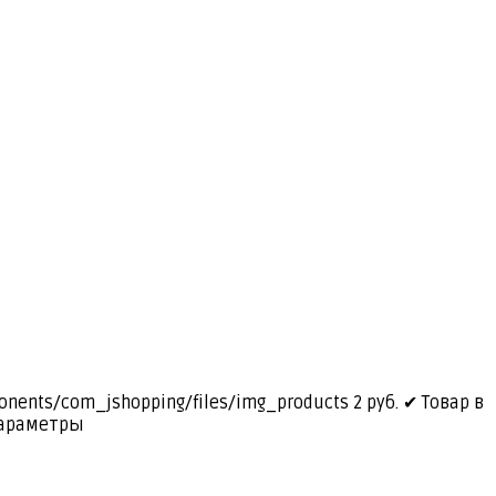
ponents/com_jshopping/files/img_products
2
руб.
✔ Товар в
араметры