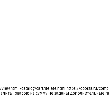
я
/view.html
/catalog/cart/delete.html
https://ooorza.ru/com
далить
Товаров:
на сумму
Не заданы дополнительные п