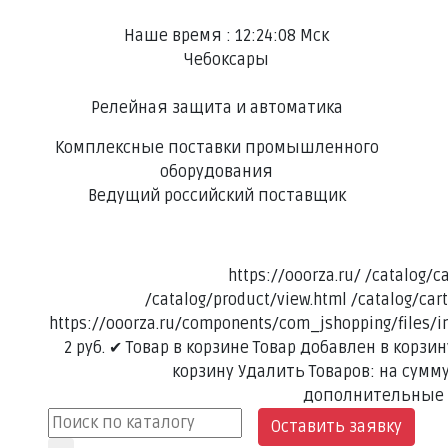
Наше время :
12:24:09
Мск
Чебоксары
Релейная защита и автоматика
Комплексные поставки промышленного
оборудования
Ведущий российский поставщик
https://ooorza.ru/
/catalog/c
/catalog/product/view.html
/catalog/car
https://ooorza.ru/components/com_jshopping/files/
2
руб.
✔ Товар в корзине
Товар добавлен в корзин
корзину
Удалить
Товаров:
на сумм
дополнительные
Оставить заявку