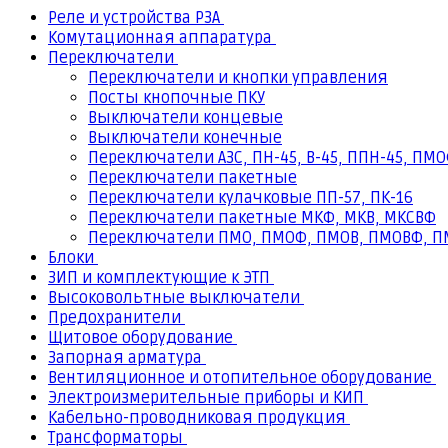
Реле и устройства РЗА
Комутационная аппаратура
Переключатели
Переключатели и кнопки управления
Посты кнопочные ПКУ
Выключатели концевые
Выключатели конечные
Переключатели АЗС, ПН-45, В-45, ППН-45, ПМО
Переключатели пакетные
Переключатели кулачковые ПП-57, ПК-16
Переключатели пакетные МКФ, МКВ, МКCВФ
Переключатели ПМО, ПМОФ, ПМОВ, ПМОВФ, 
Блоки
ЗИП и комплектующие к ЭТП
Высоковольтные выключатели
Предохранители
Щитовое оборудование
Запорная арматура
Вентиляционное и отопительное оборудование
Электроизмерительные приборы и КИП
Кабельно-проводниковая продукция
Трансформаторы