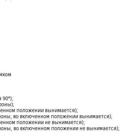
амком
 90°);
роны);
люченном положении вынимается);
стороны, во включенном положении вынимается);
люченном положении не вынимается);
стороны, во включенном положении не вынимается);