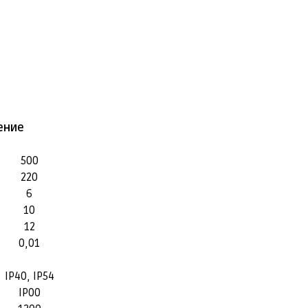
ение
500
220
6
10
12
0,01
IP40, IP54
IP00