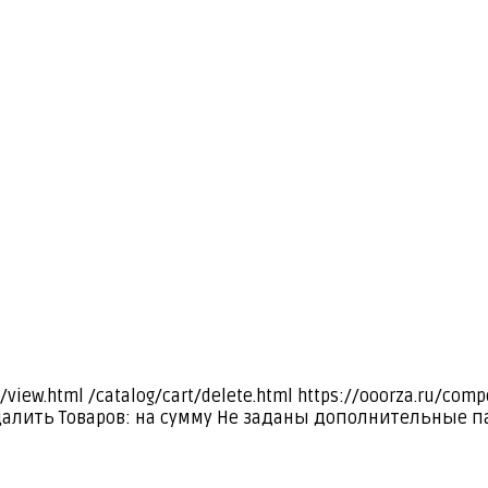
я
/view.html
/catalog/cart/delete.html
https://ooorza.ru/com
далить
Товаров:
на сумму
Не заданы дополнительные п