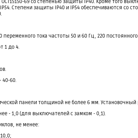
 по ГОСТ15150-69 со степенью защиты IР40. Кроме того 
54. Степени защиты IP40 и IP54 обеспечиваются со ст
.
переменного тока частоты 50 и 60 Гц, 220 постоянного 
 1 до 4.
ов.
 40-60.
еской панели толщиной не более 6 мм. Установочный р
е - 1,0 (для выключателей с замком - 0,1).
клов, не менее:
10,0;