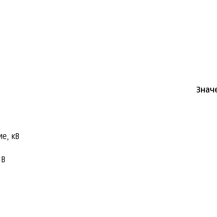
Знач
е, кВ
 В