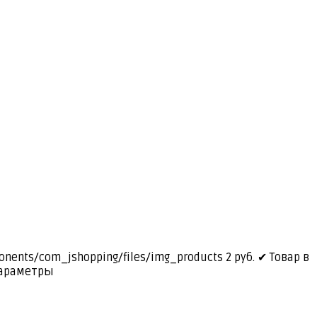
ponents/com_jshopping/files/img_products
2
руб.
✔ Товар в
араметры