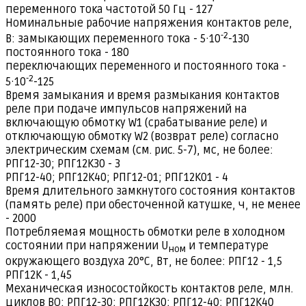
переменного тока частотой 50 Гц - 127
Номинальные рабочие напряжения контактов реле,
-
2
В: замыкающих переменного тока - 5·10
-130
постоянного тока - 180
переключающих переменного и постоянного тока -
-
2
5·10
-125
Время замыкания и время размыкания контактов
реле при подаче импульсов напряжений на
включающую обмотку W1 (срабатывание реле) и
отключающую обмотку W2 (возврат реле) согласно
электрическим схемам (см. рис. 5-7), мс, не более:
РПГ12-30; РПГ12К30 - 3
РПГ12-40; РПГ12К40; РПГ12-01; РПГ12К01 - 4
Время длительного замкнутого состояния контактов
(память реле) при обесточенной катушке, ч, не менее
- 2000
Потребляемая мощность обмотки реле в холодном
состоянии при напряжении U
и температуре
н
о
м
окружающего воздуха 20°С, Вт, не более: РПГ12 - 1,5
РПГ12К - 1,45
Механическая износостойкость контактов реле, млн.
циклов ВО: РПГ12-30; РПГ12К30; РПГ12-40; РПГ12К40