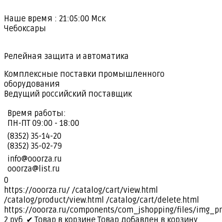
Наше время :
21:05:01
Мск
Чебоксары
Релейная защита и автоматика
Комплексные поставки промышленного
оборудования
Ведущий российский поставщик
Время работы:
ПН-ПТ 09:00 - 18:00
(8352) 35-14-20
(8352) 35-02-79
info@ooorza.ru
ooorza@list.ru
0
https://ooorza.ru/
/catalog/cart/view.html
/catalog/product/view.html
/catalog/cart/delete.html
https://ooorza.ru/components/com_jshopping/files/img_p
2
руб.
✔ Товар в корзине
Товар добавлен в корзину