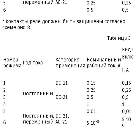
переменный
АС-21
5
0,25
0,25
6
0,5
0,5
* Контакты реле должны быть защищены согласно
схеме рис. 8.
Таблица 3
Вид
Вкл
Номер
Категория
Номинальный
Род тока
режима
применения
рабочий ток, А
I, А
1
DС-11
0,15
0,15
2
0,25
0,25
Постоянный
3
DС-21
0,5
0,5
4
1
1
5
0,01
0,01
Постоянный,
DC-21;
-
5·10
переменный
АС-21
-6
6
5·10
6