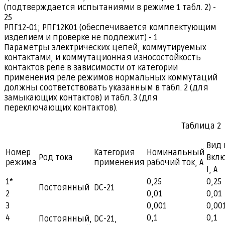
(подтверждается испытаниями в режиме 1 табл. 2) -
25
РПГ12-01; РПГ12К01 (обеспечивается комплектующим
изделием и проверке не подлежит) - 1
Параметры электрических цепей, коммутируемых
контактами, и коммутационная износостойкость
контактов реле в зависимости от категории
применения реле режимов нормальных коммутаций
должны соответствовать указанным в табл. 2 (для
замыкающих контактов) и табл. 3 (для
переключающих контактов).
Таблица 2
Вид
Номер
Категория
Номинальный
Род тока
Вкл
режима
применения
рабочий ток, А
I, А
1*
0,25
0,25
Постоянный
DС-21
2
0,01
0,01
3
0,001
0,00
4
0,1
0,1
Постоянный,
DC-21,