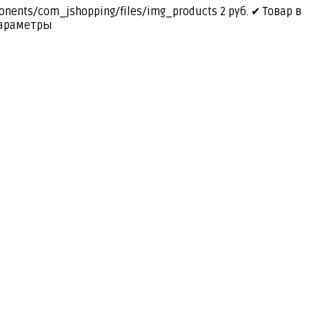
ponents/com_jshopping/files/img_products
2
руб.
✔ Товар в
араметры