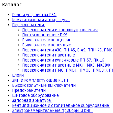
Каталог
Реле и устройства РЗА
Комутационная аппаратура
Переключатели
Переключатели и кнопки управления
Посты кнопочные ПКУ
Выключатели концевые
Выключатели конечные
Переключатели АЗС, ПН-45, В-45, ППН-45, ПМО
Переключатели пакетные
Переключатели кулачковые ПП-57, ПК-16
Переключатели пакетные МКФ, МКВ, МКCВФ
Переключатели ПМО, ПМОФ, ПМОВ, ПМОВФ, 
Блоки
ЗИП и комплектующие к ЭТП
Высоковольтные выключатели
Предохранители
Щитовое оборудование
Запорная арматура
Вентиляционное и отопительное оборудование
Электроизмерительные приборы и КИП